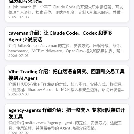
简历和写求职信
ai-job-search 是一个基于 Claude Code 的开源求职申请框架，可以
整理个人资料、搜索岗位、评估匹配度、定制 CV 和求职信，并做
2026-07-08
ATS 可读性检查。
caveman 介绍：让 Claude Code、Codex 和更多
Agent 少说废话
介绍 JuliusBrussee/caveman 的定位、安装方式、压缩等级、命令、
benchmark、MCP middleware、OpenClaw 接入和适用边界，帮助
2026-07-03
开发者判断这类 Agent …
Vibe-Trading 介绍：把自然语言研究、回测和交易工具
接到 AI Agent
介绍 HKUDS/Vibe-Trading 的定位、核心能力、安装方式、数据源、
回测流程、Shadow Account、MCP 接入和安全边界，帮助开发者判
2026-07-03
断它适合哪些交易研究场景。
agency-agents 详细介绍：把一整套 AI 专家团队装进开
发工具
详细介绍 msitarzewski/agency-agents 的定位、安装方式、适配工
具、使用流程，并保留完整的 Agent 功能介绍表格。
2026-07-02