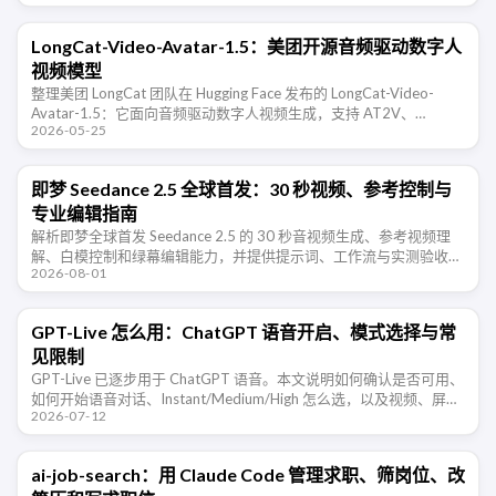
LongCat-Video-Avatar-1.5：美团开源音频驱动数字人
视频模型
整理美团 LongCat 团队在 Hugging Face 发布的 LongCat-Video-
Avatar-1.5：它面向音频驱动数字人视频生成，支持 AT2V、
2026-05-25
ATI2V、视频续写、单人和多人音频 …
即梦 Seedance 2.5 全球首发：30 秒视频、参考控制与
专业编辑指南
解析即梦全球首发 Seedance 2.5 的 30 秒音视频生成、参考视频理
解、白模控制和绿幕编辑能力，并提供提示词、工作流与实测验收方
2026-08-01
法。
GPT-Live 怎么用：ChatGPT 语音开启、模式选择与常
见限制
GPT-Live 已逐步用于 ChatGPT 语音。本文说明如何确认是否可用、
如何开始语音对话、Instant/Medium/High 怎么选，以及视频、屏幕
2026-07-12
共享和语言体验等限制。
ai-job-search：用 Claude Code 管理求职、筛岗位、改