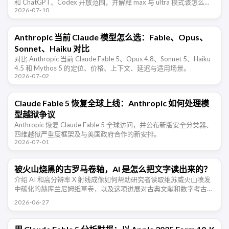
和 ChatGPT、Codex 开放范围，并解释 max 与 ultra 模式该怎么
2026-07-10
选。
Anthropic 当前 Claude 模型怎么选：Fable、Opus、
Sonnet、Haiku 对比
对比 Anthropic 当前 Claude Fable 5、Opus 4.8、Sonnet 5、Haiku
4.5 和 Mythos 5 的定位、价格、上下文、延迟与适用场景。
2026-07-02
Claude Fable 5 恢复全球上线：Anthropic 如何处理模
型越狱争议
Anthropic 恢复 Claude Fable 5 全球访问，并公布新版安全分类器、
四维越狱严重度框架及与美国政府合作的新安排。
2026-07-01
被火山烧黑的古罗马卷轴，AI 是怎么把文字读出来的？
介绍 AI 和高分辨率 X 射线成像如何帮助研究者读取维苏威火山喷发
中碳化的赫库兰尼姆纸草卷，以及这项进展对古典文献和数字考古的
意义。
2026-06-27