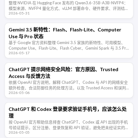
整理 NVIDIA 在 Hugging Face 发布的 Qwen3.6-35B-A3B-NVFP4：
模型来源、NVFP4 量化方式、vLLM 部署命令、硬件要求、评测结果
2026-05-31
和使用限制。
Gemini 3.5 新特性：Flash、Flash-Lite、Computer
Use 与 Pro 状态
基于 Google 官方资料整理 Gemini 3.5 家族的新特性、可用模型、
Computer Use、Flash-Lite、Flash Cyber、Gemini Spark 与 3.5 Pro
2026-05-17
当 …
ChatGPT 提示网络安全风险：官方原因、Trusted
Access 与反馈方法
依据 OpenAI 官方说明，解释 ChatGPT、Codex 与 API 的网络安全
额外检查、合法防御任务的处理方法，以及 Trusted Access 和误判
2026-05-06
反馈所需信息。
ChatGPT 和 Codex 登录要求验证手机号，应该怎么处
理
按 OpenAI 官方帮助信息排查 ChatGPT、Codex 或 API 出现的手机
号验证提示，区分注册、登录恢复和 API 验证，避免把未经证实的风
2026-05-05
控猜测当成结论。