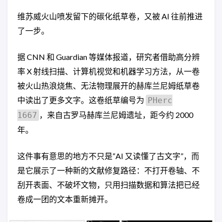
维苏威火山喷发留下的碳化纸草卷，又被 AI 往前推进
了一步。
据 CNN 和 Guardian 等媒体报道，研究者借助高分辨
率 X 射线扫描、计算机视觉和机器学习方法，从一卷
被火山热浪烧焦、无法物理展开的赫库兰尼姆纸草卷
中读出了更多文字。这卷纸草编号为
PHerc
，来自古罗马赫库兰尼姆遗址，距今约 2000
1667
年。
这件事有意思的地方不只是“AI 又读懂了古文字”，而
是它展示了一种新的文献修复路径：不打开卷轴、不
刮开表面、不破坏文物，只用扫描数据和算法把已经
卷成一团的文本重新摊开。