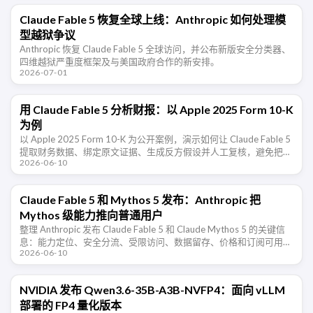
Claude Fable 5 恢复全球上线：Anthropic 如何处理模
型越狱争议
Anthropic 恢复 Claude Fable 5 全球访问，并公布新版安全分类器、
四维越狱严重度框架及与美国政府合作的新安排。
2026-07-01
用 Claude Fable 5 分析财报：以 Apple 2025 Form 10-K
为例
以 Apple 2025 Form 10-K 为公开案例，演示如何让 Claude Fable 5
提取财务数据、绑定原文证据、生成反方假设并人工复核，避免把
2026-06-10
AI 当成荐股工具。
Claude Fable 5 和 Mythos 5 发布：Anthropic 把
Mythos 级能力推向普通用户
整理 Anthropic 发布 Claude Fable 5 和 Claude Mythos 5 的关键信
息：能力定位、安全分流、受限访问、数据留存、价格和订阅可用
2026-06-10
性。
NVIDIA 发布 Qwen3.6-35B-A3B-NVFP4：面向 vLLM
部署的 FP4 量化版本