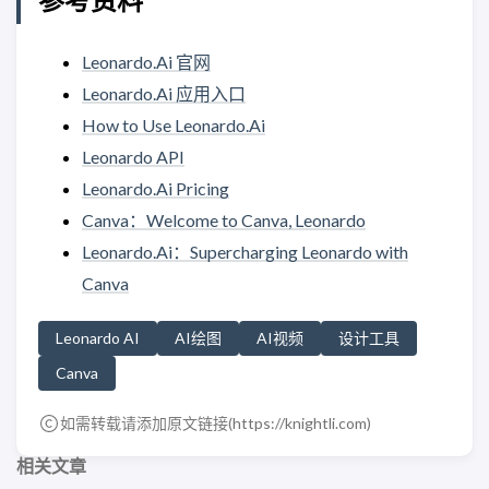
Leonardo.Ai 官网
Leonardo.Ai 应用入口
How to Use Leonardo.Ai
Leonardo API
Leonardo.Ai Pricing
Canva：Welcome to Canva, Leonardo
Leonardo.Ai：Supercharging Leonardo with
Canva
Leonardo AI
AI绘图
AI视频
设计工具
Canva
如需转载请添加原文链接(
https://knightli.com
)
相关文章