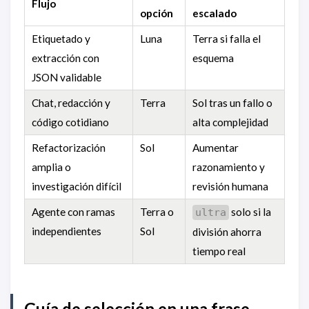
Flujo
opción
escalado
Etiquetado y
Luna
Terra si falla el
extracción con
esquema
JSON validable
Chat, redacción y
Terra
Sol tras un fallo o
código cotidiano
alta complejidad
Refactorización
Sol
Aumentar
amplia o
razonamiento y
investigación difícil
revisión humana
Agente con ramas
Terra o
solo si la
ultra
independientes
Sol
división ahorra
tiempo real
Guía de selección en una frase