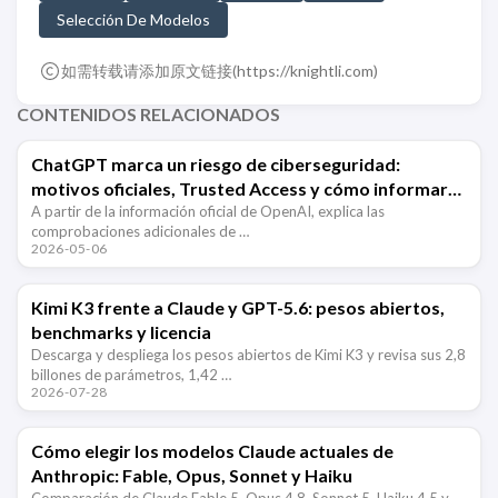
Selección De Modelos
如需转载请添加原文链接(
https://knightli.com
)
CONTENIDOS RELACIONADOS
ChatGPT marca un riesgo de ciberseguridad:
motivos oficiales, Trusted Access y cómo informar
errores
A partir de la información oficial de OpenAI, explica las
comprobaciones adicionales de …
2026-05-06
Kimi K3 frente a Claude y GPT-5.6: pesos abiertos,
benchmarks y licencia
Descarga y despliega los pesos abiertos de Kimi K3 y revisa sus 2,8
billones de parámetros, 1,42 …
2026-07-28
Cómo elegir los modelos Claude actuales de
Anthropic: Fable, Opus, Sonnet y Haiku
Comparación de Claude Fable 5, Opus 4.8, Sonnet 5, Haiku 4.5 y