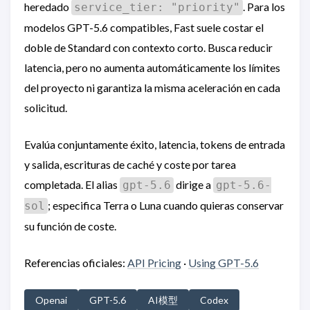
heredado
. Para los
service_tier: "priority"
modelos GPT-5.6 compatibles, Fast suele costar el
doble de Standard con contexto corto. Busca reducir
latencia, pero no aumenta automáticamente los límites
del proyecto ni garantiza la misma aceleración en cada
solicitud.
Evalúa conjuntamente éxito, latencia, tokens de entrada
y salida, escrituras de caché y coste por tarea
completada. El alias
dirige a
gpt-5.6
gpt-5.6-
; especifica Terra o Luna cuando quieras conservar
sol
su función de coste.
Referencias oficiales:
API Pricing
·
Using GPT-5.6
Openai
GPT-5.6
AI模型
Codex