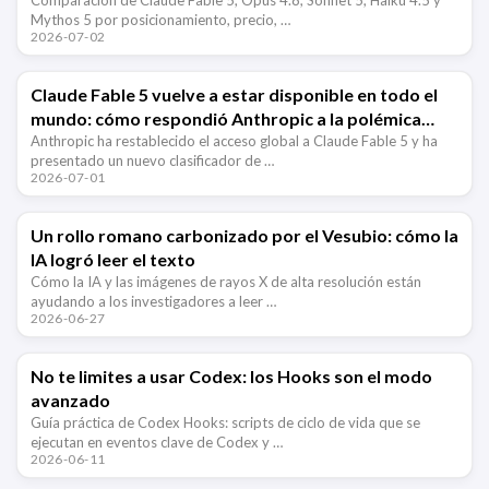
Mythos 5 por posicionamiento, precio, …
2026-07-02
Claude Fable 5 vuelve a estar disponible en todo el
mundo: cómo respondió Anthropic a la polémica
sobre el jailbreak del modelo
Anthropic ha restablecido el acceso global a Claude Fable 5 y ha
presentado un nuevo clasificador de …
2026-07-01
Un rollo romano carbonizado por el Vesubio: cómo la
IA logró leer el texto
Cómo la IA y las imágenes de rayos X de alta resolución están
ayudando a los investigadores a leer …
2026-06-27
No te limites a usar Codex: los Hooks son el modo
avanzado
Guía práctica de Codex Hooks: scripts de ciclo de vida que se
ejecutan en eventos clave de Codex y …
2026-06-11