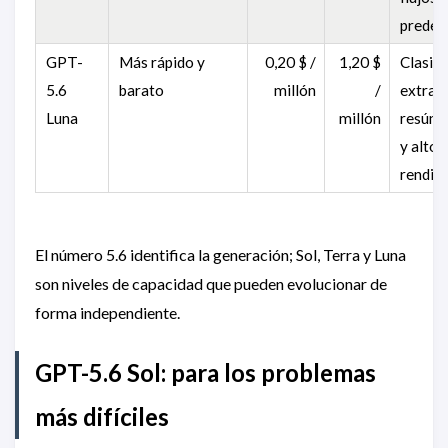
predet
GPT-
Más rápido y
0,20 $ /
1,20 $
Clasifi
5.6
barato
millón
/
extracc
Luna
millón
resúme
y alto
rendim
El número 5.6 identifica la generación; Sol, Terra y Luna
son niveles de capacidad que pueden evolucionar de
forma independiente.
GPT-5.6 Sol: para los problemas
más difíciles