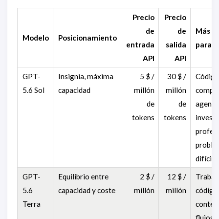
Precio
Precio
de
de
Más a
Modelo
Posicionamiento
entrada
salida
para
API
API
GPT-
Insignia, máxima
5 $ /
30 $ /
Códig
5.6 Sol
capacidad
millón
millón
comple
de
de
agente
tokens
tokens
invest
profesi
proble
difícile
GPT-
Equilibrio entre
2 $ /
12 $ /
Trabajo
5.6
capacidad y coste
millón
millón
código 
Terra
conten
flujos