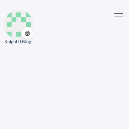
🍥
KnightLi Blog