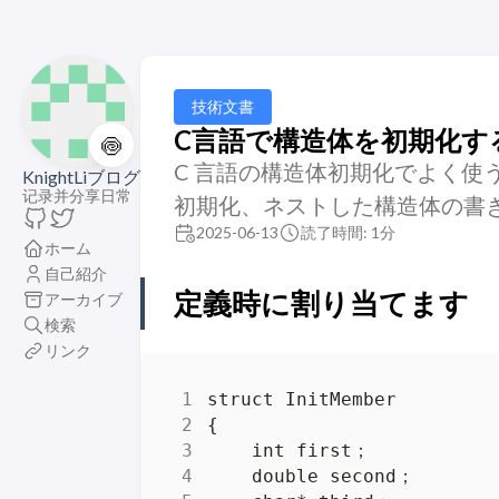
技術文書
C言語で構造体を初期化す
🍥
C 言語の構造体初期化でよく使
KnightLiブログ
记录并分享日常
初期化、ネストした構造体の書
2025-06-13
読了時間: 1分
ホーム
自己紹介
定義時に割り当てます
アーカイブ
検索
リンク