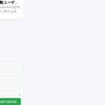
一般ユーザー
べきか
ecure Boot証明
更新に関する説明
書は2026年か
cure …