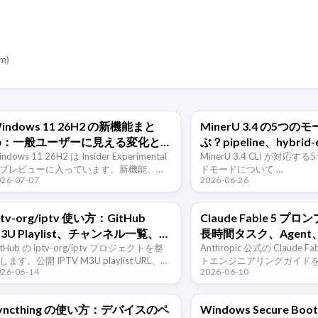
om
)
indows 11 26H2 の新機能まと
MinerU 3.4 の5つ
め：一般ユーザーに見える変化と
ぶ？pipeline、hybrid-
今アップグレードすべきか
ndows 11 26H2 は Insider Experimental
vlm-engine、hybrid-ht
MinerU 3.4 CLI が対応
プレビューに入っています。新機能、体
ドモードについて …
vlm-http-client を整理
026-07-07
2026-06-26
の変化、アップグレード方法、今試すべ
かを一般ユーザー向けに整理します。
ptv-org/iptv 使い方：GitHub
Claude Fable 5 
3U Playlist、チャンネル一覧、
長時間タスク、Agent、高
PG入口
itHub の iptv-org/iptv プロジェクトを整
への移行要点
Anthropic 公式の Claude F
します。公開 IPTV M3U playlist URL、
トエンジニアリングガイドを整理
026-06-14
2026-06-10
PG、チャンネルデータベース、地域/言語
設定、長時間実行、進捗検
ィルタ …
サブ Agent、記憶システ
点を …
yncthing の使い方：デバイスのペ
Windows Secure B