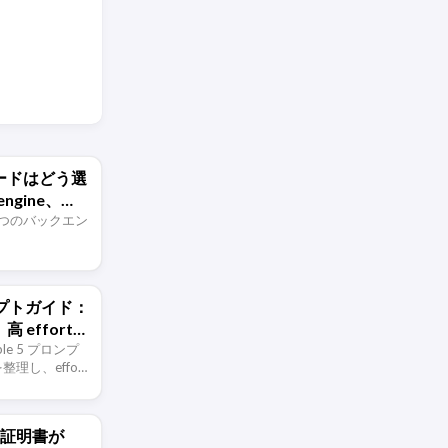
のモードはどう選
engine、
tp-client、
する5つのバックエン
プロンプトガイド：
 effort
able 5 プロンプ
し、effort
証、境界設定、
ム、移行時の注意
oot証明書が