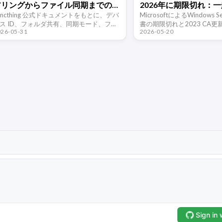
アリングからファイル同期までの
2026年に期限切れ：
実用メモ
yncthing 公式ドキュメントをもとに、デバ
と管理者はどう更新す
MicrosoftによるWindows S
ス ID、フォルダ共有、同期モード、ファ
書の期限切れと2023 CA
026-05-31
2026-05-20
アウォールのポート、無視ルール、ファ
を整理する。2011年の証明
ルバージョン、安全境界、NAS・
ら期限切れが始まり、今後のSe
indows・Android 間で …