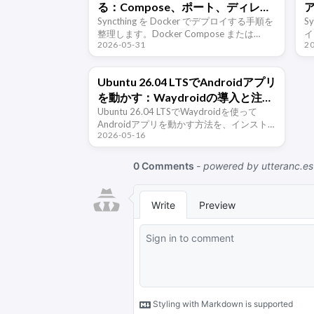
る：Compose、ポート、ディレク
トリマッピングの注意点
Syncthing を Docker でデプロイする手順を
S
整理します。Docker Compose または
イ
2026-05-31
2
docker run でコンテナを起動し、設定ディ
イ
レクトリと同期ディレクトリを正しくマッ
イ
ピン …
W
Ubuntu 26.04 LTSでAndroidアプリ
を動かす：Waydroidの導入と注意
点
Ubuntu 26.04 LTSでWaydroidを使って
Androidアプリを動かす方法を、インスト
2026-05-16
ール、初期化、APK導入、マルチウィンド
ウ、Google Playの注意点、よくある問題ま
で整理し …