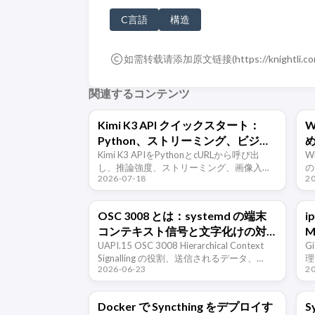
C言語
構造
如需转载请添加原文链接(
https://knightli.c
関連するコンテンツ
Kimi K3 API クイックスタート：
W
Python、ストリーミング、ビジョ
ン、ツール呼び出し
Kimi K3 APIをPythonとcURLから呼び出
Wi
し、推論強度、ストリーミング、画像入
の
2026-07-18
2
力、構造化出力、ツール呼び出し、1Mコン
験
テキストの制限を解説します。
き
OSC 3008 とは：systemd の端末
i
コンテキスト信号と文字化けの対
M
処
UAPI.15 OSC 3008 Hierarchical Context
E
G
Signalling の役割、送信されるデータ、
理
2026-06-23
2
systemd での使われ方、古い端末や踏み
E
台、非対応環境で文字化けが出ると …
フ
Docker で Syncthing をデプロイす
S