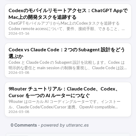
Codexのモバイルリモートアクセス：ChatGPT Appで
Mac上の開発タスクを追跡する
ChatGPTモバイルアプリからMac上のCodexタスクを追跡する
Codex remote accessについて、要件、接続手順、できること、制
2026-05-16
限、トラブルシューティングを整理します。
Codex vs Claude Code：2 つの Subagent 設計をどう
選ぶか
Codex と Claude Code の Subagent 設計を比較します。Codex は
明示的な委任と main session の制御を重視し、Claude Code は設
2026-05-08
定、記憶、隔離 …
9Router チュートリアル：Claude Code、Codex、
Cursor を一つの AI ルーターにつなぐ
9Router はローカル AI コーディングルーターです。インストー
ル、Claude Code/Codex/Cursor 連携、OpenAI-compatible
2026-05-08
endpoint、token圧縮 …