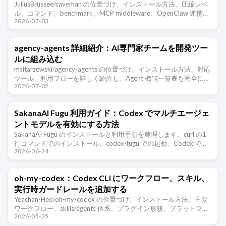
JuliusBrussee/caveman の位置づけ、インストール方法、圧縮レベ
ル、コマンド、benchmark、MCP middleware、OpenClaw 連携、
2026-07-03
適用範囲を整理します。
agency-agents 詳細紹介：AI専門家チームを開発ツー
ルに組み込む
msitarzewski/agency-agents の位置づけ、インストール方法、対応
ツール、利用フローを詳しく紹介し、Agent 機能一覧表も完全に整
2026-07-02
理します。
SakanaAI Fugu 利用ガイド：Codex でマルチエージェ
ントモデルを有効にする方法
SakanaAI Fugu のインストールと利用手順を整理します。curl の1
行コマンドでのインストール、codex-fugu での起動、Codex で
2026-06-24
Fugu に任せやすい開発タスクと注意点をま …
oh-my-codex：Codex CLI にワークフロー、スキル、
実行時ガードレールを追加する
Yeachan-Heo/oh-my-codex の位置づけ、インストール方法、主要
ワークフロー、skills/agents 体系、プラグイン形態、プラットフォ
2026-05-25
ーム上の注意点、使いどころを整理する …