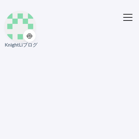
🍥
KnightLiブログ