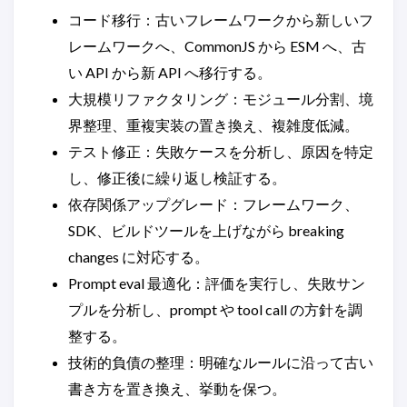
コード移行：古いフレームワークから新しいフ
レームワークへ、CommonJS から ESM へ、古
い API から新 API へ移行する。
大規模リファクタリング：モジュール分割、境
界整理、重複実装の置き換え、複雑度低減。
テスト修正：失敗ケースを分析し、原因を特定
し、修正後に繰り返し検証する。
依存関係アップグレード：フレームワーク、
SDK、ビルドツールを上げながら breaking
changes に対応する。
Prompt eval 最適化：評価を実行し、失敗サン
プルを分析し、prompt や tool call の方針を調
整する。
技術的負債の整理：明確なルールに沿って古い
書き方を置き換え、挙動を保つ。