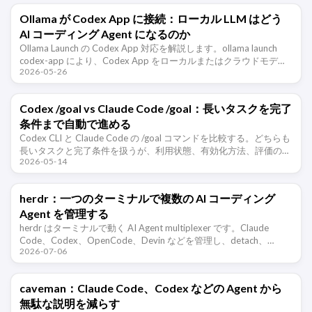
Ollama が Codex App に接続：ローカル LLM はどう
AI コーディング Agent になるのか
Ollama Launch の Codex App 対応を解説します。ollama launch
codex-app により、Codex App をローカルまたはクラウドモデル
2026-05-26
へ接続し、ローカル …
Codex /goal vs Claude Code /goal：長いタスクを完了
条件まで自動で進める
Codex CLI と Claude Code の /goal コマンドを比較する。どちらも
長いタスクと完了条件を扱うが、利用状態、有効化方法、評価の仕
2026-05-14
組み、向いている場面には違いがある。
herdr：一つのターミナルで複数の AI コーディング
Agent を管理する
herdr はターミナルで動く AI Agent multiplexer です。Claude
Code、Codex、OpenCode、Devin などを管理し、detach、
2026-07-06
remote、socket …
caveman：Claude Code、Codex などの Agent から
無駄な説明を減らす