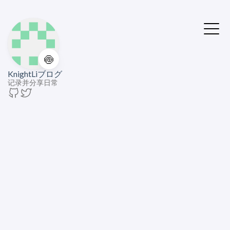
🍥
KnightLiブログ
记录并分享日常