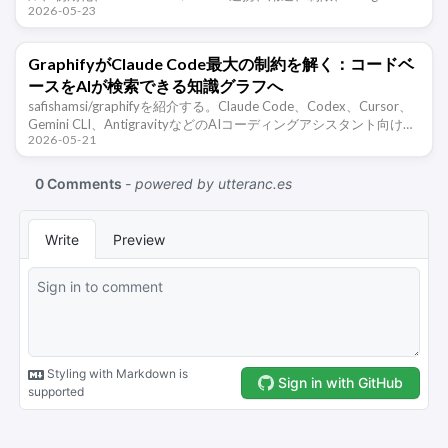
2026-05-23
ファイル読み取り・検索・token消費を減らす …
GraphifyがClaude Code最大の制約を解く：コードベ
ースをAIが検索できる知識グラフへ
safishamsi/graphifyを紹介する。Claude Code、Codex、Cursor、
Gemini CLI、AntigravityなどのAIコーディングアシスタント向け知
2026-05-21
識グラフツールで …