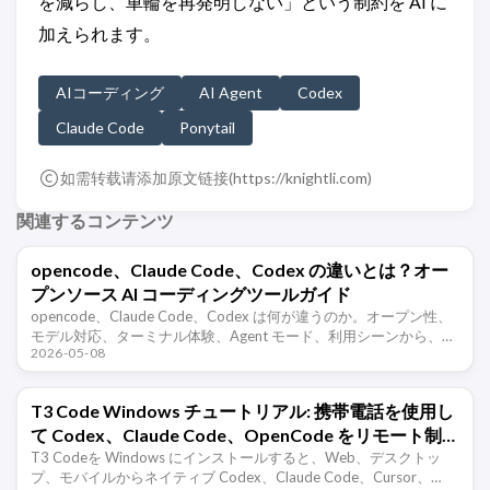
を減らし、車輪を再発明しない」という制約を AI に
加えられます。
AIコーディング
AI Agent
Codex
Claude Code
Ponytail
如需转载请添加原文链接(
https://knightli.com
)
関連するコンテンツ
opencode、Claude Code、Codex の違いとは？オー
プンソース AI コーディングツールガイド
opencode、Claude Code、Codex は何が違うのか。オープン性、
モデル対応、ターミナル体験、Agent モード、利用シーンから、3
2026-05-08
種類の AI コーディングツールの特徴を比較する。
T3 Code Windows チュートリアル: 携帯電話を使用し
て Codex、Claude Code、OpenCode をリモート制御
する
T3 Codeを Windows にインストールすると、Web、デスクトッ
プ、モバイルからネイティブ Codex、Claude Code、Cursor、