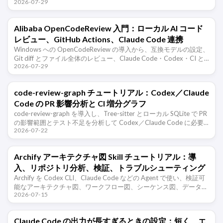
2026-07-29
OpenCode を制御し、認証、リモート アク …
Alibaba OpenCodeReview 入門：ローカル AI コード
レビュー、GitHub Actions、Claude Code 連携
Windows への OpenCodeReview の導入から、互換モデルの設定、
Git diff とファイル全体のレビュー、Claude Code・Codex・CI と
2026-07-29
の連携、誤検知やコスト、権限の …
code-review-graph チュートリアル：Codex／Claude
Code の PR 影響分析と CI 増分グラフ
code-review-graph を導入し、Tree-sitter とローカル SQLite で PR
の影響範囲とテスト不足を分析して Codex／Claude Code に必要
2026-07-22
最小限のコンテキス …
Archify アーキテクチャ図 Skill チュートリアル：導
入、リポジトリ分析、検証、トラブルシューティング
Archify を Codex CLI、Claude Code などの Agent で使い、検証可
能なアーキテクチャ図、ワークフロー図、シーケンス図、データフ
2026-07-15
ロー図、ライフサイクル図を生成する方法を、 …
Claude Code の出力が長すぎるときの設定：短く、エ