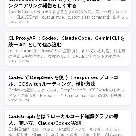
ンジニアリング報告らしくする
Claude Code の出力が長すぎるときの実践設定。短い一時プロンプ
ト、CLAUDE.md、output style、custom slash command、出力フ
2026-07-10
ォーマット制約で、結果、検証、 …
CLIProxyAPI：Codex、Claude Code、Gemini CLI を
統一 API として包み込む
router-for-me/CLIProxyAPI の位置づけ、向いている用途、利用時
の注意点を整理する。複数の CLI と OAuth アカウントの能力を …
2026-05-24
Codex で DeepSeek を使う：Responses プロトコ
ル、CC Switch ルーティング、検証方法
Codex の設定リファレンス、DeepSeek API、CC Switch のドキュ
メントに基づき、Responses と Chat Completions の違いを整理
2026-05-24
し、ローカルルーティングと …
CodeGraph とは？ローカルコード知識グラフの導
入、使い方、Claude/Codex 実測
CodeGraph はローカルコード知識グラフツールです。インストー
ル、初期化、Claude Code/Codex 連携、用途、制限、AI Agent の