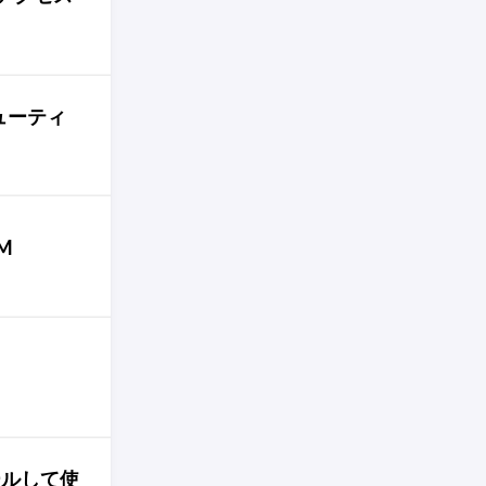
シューティ
M
ールして使