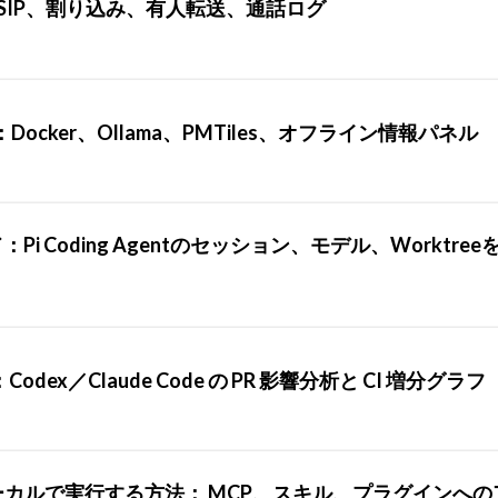
ェント：SIP、割り込み、有人転送、通話ログ
ド：Docker、Ollama、PMTiles、オフライン情報パネル
ド：Pi Coding Agentのセッション、モデル、Worktre
：Codex／Claude Code の PR 影響分析と CI 増分グラフ
をローカルで実行する方法： MCP、スキル、プラグインへ