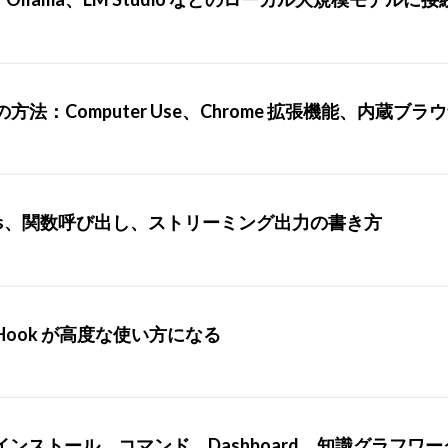
法：Computer Use、Chrome 拡張機能、内蔵ブラ
pletions、関数呼び出し、ストリーミング出力の書き方
Hook が高度な使い方になる
細ガイド：インストール、コマンド、Dashboard、知識グラフワ