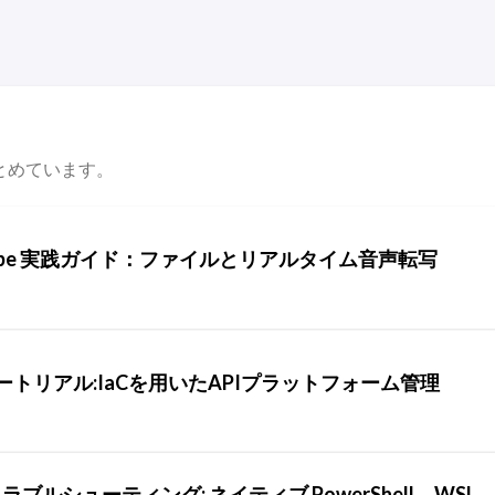
とめています。
e Transcribe 実践ガイド：ファイルとリアルタイム音声転写
r 1.0 チュートリアル:IaCを用いたAPIプラットフォーム管理
とトラブルシューティング: ネイティブ PowerShell、WS