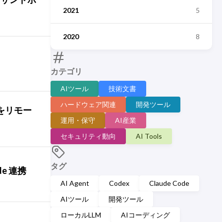
2021
5
2020
8
カテゴリ
AIツール
技術文書
ハードウェア関連
開発ツール
e をリモー
運用・保守
AI産業
セキュリティ動向
AI Tools
タグ
de 連携
AI Agent
Codex
Claude Code
AIツール
開発ツール
ローカルLLM
AIコーディング