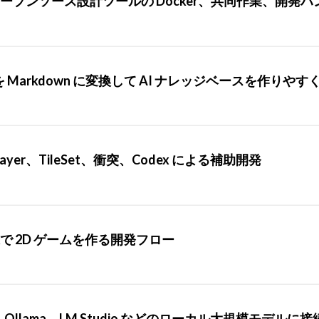
オープンソース設計ツールの Docker、共同作業、開発
：文書を Markdown に変換して AI ナレッジベースを作りや
ayer、TileSet、衝突、Codex による補助開発
x 拡張で 2D ゲームを作る開発フロー
ト：Ollama、LM Studio などのローカル大規模モデルに