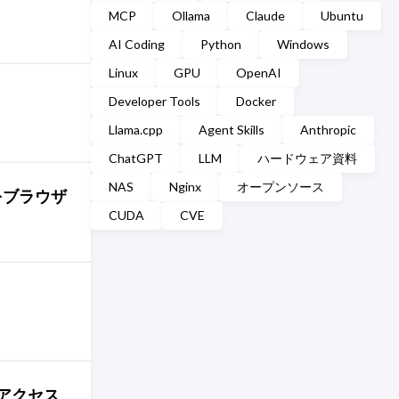
MCP
Ollama
Claude
Ubuntu
AI Coding
Python
Windows
Linux
GPU
OpenAI
Developer Tools
Docker
Llama.cpp
Agent Skills
Anthropic
ChatGPT
LLM
ハードウェア資料
NAS
Nginx
オープンソース
eをブラウザ
CUDA
CVE
のアクセス