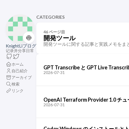
CATEGORIES
46 ページ目
🍥
開発ツール
開発ツールに関する記事と実践メモをま
KnightLiブログ
记录并分享日常
ホーム
GPT Transcribe と GPT Liv
自己紹介
2026-07-31
アーカイブ
検索
リンク
OpenAI Terraform Provide
2026-07-31
Codex Windows のインストール