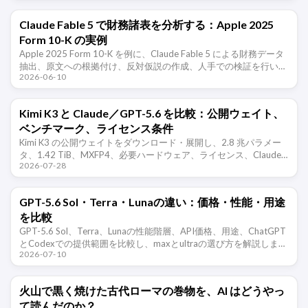
Claude Fable 5 で財務諸表を分析する：Apple 2025
Form 10-K の実例
Apple 2025 Form 10-K を例に、Claude Fable 5 による財務データ
抽出、原文への根拠付け、反対仮説の作成、人手での検証を行い、
2026-06-10
AI 出力を投資推奨として扱わない方法を示し …
Kimi K3 と Claude／GPT-5.6 を比較：公開ウェイト、
ベンチマーク、ライセンス条件
Kimi K3 の公開ウェイトをダウンロード・展開し、2.8 兆パラメー
タ、1.42 TiB、MXFP4、必要ハードウェア、ライセンス、Claude
2026-07-28
／GPT-5.6 とのベンチマーク差を検証します。
GPT-5.6 Sol・Terra・Lunaの違い：価格・性能・用途
を比較
GPT-5.6 Sol、Terra、Lunaの性能階層、API価格、用途、ChatGPT
とCodexでの提供範囲を比較し、maxとultraの選び方を解説しま
2026-07-10
す。
火山で黒く焼けた古代ローマの巻物を、AI はどうやっ
て読んだのか？