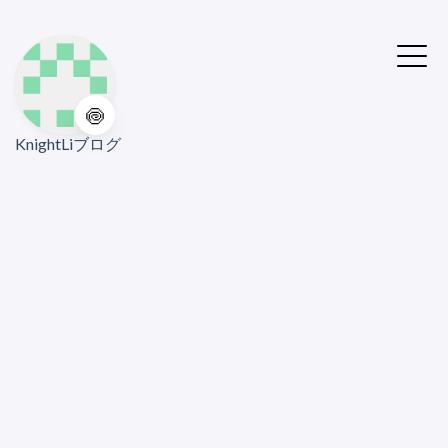
🍥
KnightLiブログ