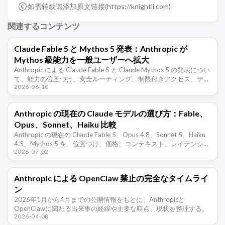
如需转载请添加原文链接(
https://knightli.com
)
関連するコンテンツ
Claude Fable 5 と Mythos 5 発表：Anthropic が
Mythos 級能力を一般ユーザーへ拡大
Anthropic による Claude Fable 5 と Claude Mythos 5 の発表につい
て、能力の位置づけ、安全ルーティング、制限付きアクセス、デー
2026-06-10
タ保持、価格、サブスクリプションで …
Anthropic の現在の Claude モデルの選び方：Fable、
Opus、Sonnet、Haiku 比較
Anthropic の現在の Claude Fable 5、Opus 4.8、Sonnet 5、Haiku
4.5、Mythos 5 を、位置づけ、価格、コンテキスト、レイテンシ、
2026-07-02
用途で比較する。
Anthropic による OpenClaw 禁止の完全なタイムライ
ン
2026年1月から4月までの公開情報をもとに、Anthropicと
OpenClawに関わる出来事の経緯や主要な時点、現状を整理する。
2026-04-08