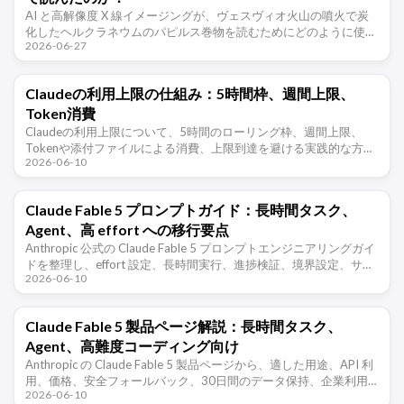
AI と高解像度 X 線イメージングが、ヴェスヴィオ火山の噴火で炭
化したヘルクラネウムのパピルス巻物を読むためにどのように使わ
2026-06-27
れているのか、そして古典文献やデジタル考古学にとって何を意味
するのかを整理 …
Claudeの利用上限の仕組み：5時間枠、週間上限、
Token消費
Claudeの利用上限について、5時間のローリング枠、週間上限、
Tokenや添付ファイルによる消費、上限到達を避ける実践的な方法
2026-06-10
を解説します。
Claude Fable 5 プロンプトガイド：長時間タスク、
Agent、高 effort への移行要点
Anthropic 公式の Claude Fable 5 プロンプトエンジニアリングガイ
ドを整理し、effort 設定、長時間実行、進捗検証、境界設定、サブ
2026-06-10
Agent、記憶システム、移行時の注意点を …
Claude Fable 5 製品ページ解説：長時間タスク、
Agent、高難度コーディング向け
Anthropic の Claude Fable 5 製品ページから、適した用途、API 利
用、価格、安全フォールバック、30日間のデータ保持、企業利用
2026-06-10
時の注意点を整理します。