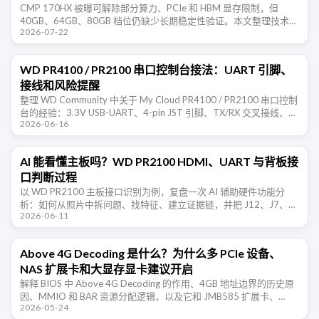
CMP 170HX 被曝可解除部分算力、PCIe 和 HBM 显存限制，但
40GB、64GB、80GB 档位仍缺少长期稳定性验证。本文整理技术边
2026-07-22
界、购买风险和验收清单。
WD PR4100 / PR2100 串口控制台接法：UART 引脚、
接线和风险提醒
整理 WD Community 中关于 My Cloud PR4100 / PR2100 串口控制
台的经验：3.3V USB-UART、4-pin JST 引脚、TX/RX 交叉接线、
2026-06-16
115200 …
AI 能看懂主板吗？WD PR2100 HDMI、UART 与背板接
口判断过程
以 WD PR2100 主板接口识别为例，复盘一次 AI 辅助硬件功能分
析：如何从照片中拆问题、找特征、建立证据链，并把 J12、J7、
2026-06-11
J50 等接口判断转成可实测的验证清单。
Above 4G Decoding 是什么？为什么多 PCIe 设备、
NAS 扩展卡和大显存显卡建议开启
解释 BIOS 中 Above 4G Decoding 的作用、4GB 地址边界的历史原
因、MMIO 和 BAR 资源分配逻辑，以及它和 JMB585 扩展卡、
2026-05-24
NAS、多显卡、Resizable …