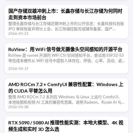
国产存储双雄冲刺上市：长鑫存储与长江存储为何同时
走到资本市场前台
整理长鑫存储与长江存储近期冲刺上市的公开信息：长鑫科技科创板
IPO 审核恢复并预计上会，长江存储控股完成辅导备案，国产
2026-05-21
DRAM 与 NAND 两条主线正在同时走向资本市场。
RuView：用 WiFi 信号做无摄像头空间感知的开源平台
RuView 是 ruvnet 开源的 WiFi CSI 空间感知平台，尝试用 ESP32-S3
等低成本硬件从 WiFi 信号中提取人体存在、呼吸、心率、活动、姿
态和环境变化信息。项目仍处于 …
2026-05-17
AMD ROCm 7.2 + ComfyUI 兼容性配置：Windows 上
的 CUDA 平替怎么用
整理 AMD ROCm 7.2 系列在 Windows 与 Linux 上运行 ComfyUI、
本地绘图和视频 AI 工具的兼容性思路，说明 Radeon、Ryzen AI 与
2026-05-08
CUDA 平替路线的取 …
RTX 5090 / 5080 AI 推理性能实测：本地大模型、4K 视
频生成和实时 3D 怎么选