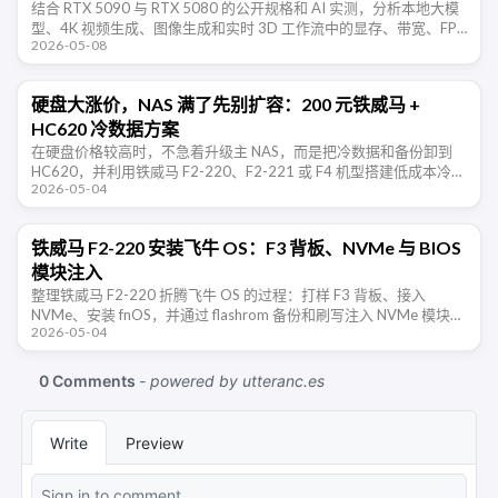
结合 RTX 5090 与 RTX 5080 的公开规格和 AI 实测，分析本地大模
型、4K 视频生成、图像生成和实时 3D 工作流中的显存、带宽、FP4
2026-05-08
与软件生态取舍。
硬盘大涨价，NAS 满了先别扩容：200 元铁威马 +
HC620 冷数据方案
在硬盘价格较高时，不急着升级主 NAS，而是把冷数据和备份卸到
HC620，并利用铁威马 F2-220、F2-221 或 F4 机型搭建低成本冷数
2026-05-04
据节点。
铁威马 F2-220 安装飞牛 OS：F3 背板、NVMe 与 BIOS
模块注入
整理铁威马 F2-220 折腾飞牛 OS 的过程：打样 F3 背板、接入
NVMe、安装 fnOS，并通过 flashrom 备份和刷写注入 NVMe 模块后
2026-05-04
的 BIOS。