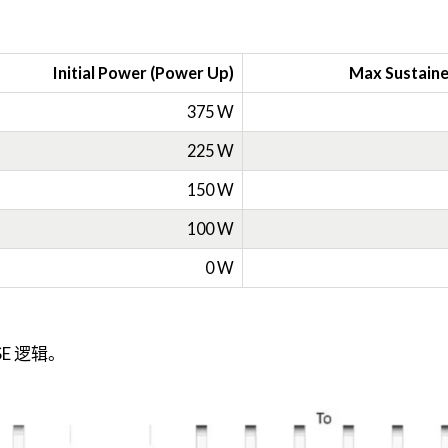
Initial Power (Power Up)
Max Sustain
375 W
225 W
150 W
100 W
0 W
E 逻辑。