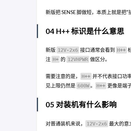
新版把 SENSE 脚做短，本质上就是
04 H++ 标识是什么意思
新版
接口通常会看到
12V-2x6
H++
注
的
做区分。
H+
12VHPWR
需要注意的是，
并不代表接口功率从
H++
见上限仍然是
。
更像是端子
600W
H++
05 对装机有什么影响
对普通装机来说，
最大的意
12V-2x6