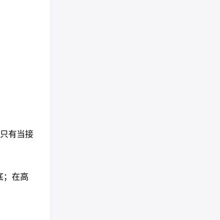
：只有当接
底；在高