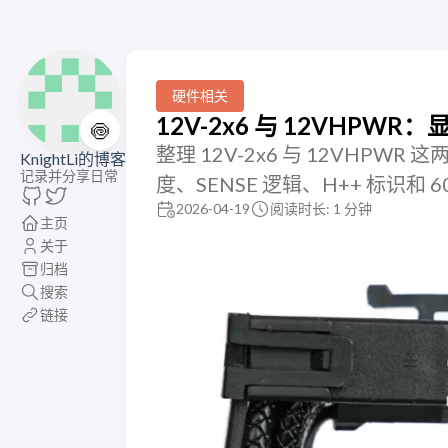
硬件相关
12V-2x6 与 12VHPWR
🍥
整理 12V-2x6 与 12VHPW
KnightLi的博客
记录并分享日常
度、SENSE 逻辑、H++ 标识和 
2026-04-19
阅读时长: 1 分钟
主页
关于
归档
搜索
链接