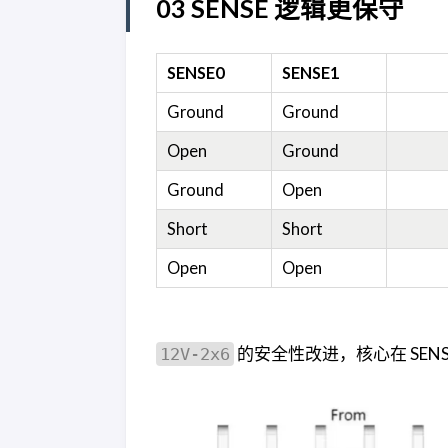
03 SENSE 逻辑更保守
SENSE0
SENSE1
Ground
Ground
Open
Ground
Ground
Open
Short
Short
Open
Open
的安全性改进，核心在 SENS
12V-2x6