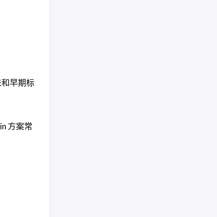
来和早期标
n 方案常