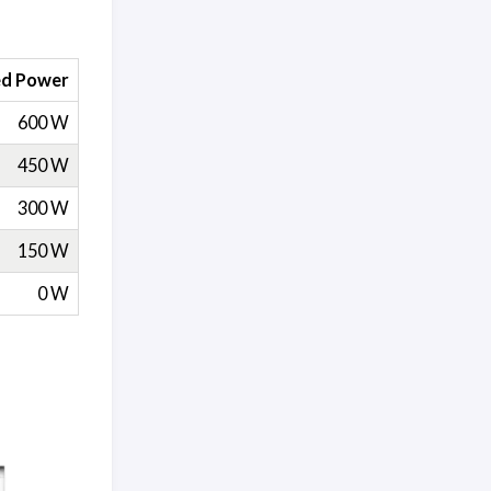
ed Power
600 W
450 W
300 W
150 W
0 W