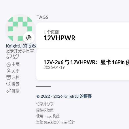
TAGS
1 个页面
🍥
12VHPWR
KnightLi的博客
记录并分享日常
12V-2x6 与 12VHPWR：显卡 16P
主页
2026-04-19
关于
归档
搜索
链接
© 2022 - 2026 KnightLi的博客
记录并分享
隐私权政策
使用
Hugo
构建
主题
Stack
由
Jimmy
设计