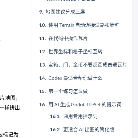
地图建议分成三层
使用 Terrain 自动连接道路和墙壁
在代码中操作瓦片
个
世界坐标和格子坐标互转
宝箱、门、金币不要都画成普通瓦片
Codex 最适合帮你做什么
第一个练习怎么做
的瓦片地图，
用 AI 生成 Godot TileSet 的提示词
一样拼出
通用专用提示词
更适合 AI 出图的简化版
被标记为