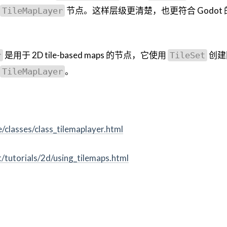
节点。这样层级更清楚，也更符合 Godot
TileMapLayer
是用于 2D tile-based maps 的节点，它使用
创建
r
TileSet
。
TileMapLayer
/classes/class_tilemaplayer.html
t/tutorials/2d/using_tilemaps.html