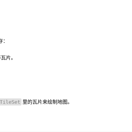
存：
等瓦片。
里的瓦片来绘制地图。
TileSet