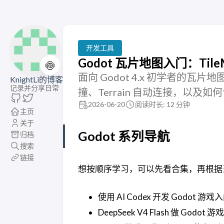
开发工具
Godot 瓦片地图入门：TileM
🍥
面向 Godot 4.x 初学者的瓦片地
KnightLi的博客
记录并分享日常
撞、Terrain 自动连接，以及如
2026-06-20
阅读时长: 12 分钟
主页
关于
Godot 系列导航
归档
搜索
链接
想按顺序学习，可以先看合集，再根据
使用 AI Codex 开发 Godo
DeepSeek V4 Flash 做 Go