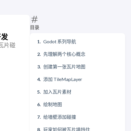
目录
开发
Godot 系列导航
、瓦片碰
先理解两个核心概念
创建第一张瓦片地图
添加 TileMapLayer
加入瓦片素材
绘制地图
给墙壁添加碰撞
玩家如何被瓦片墙挡住