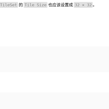
的
也应该设置成
。
TileSet
Tile Size
32 × 32