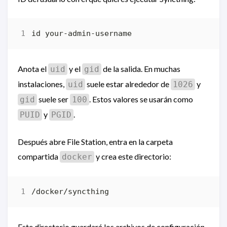
Anota el
y el
de la salida. En muchas
uid
gid
instalaciones,
suele estar alrededor de
y
uid
1026
suele ser
. Estos valores se usarán como
gid
100
y
.
PUID
PGID
Después abre File Station, entra en la carpeta
compartida
y crea este directorio:
docker
Este directorio guardará los archivos de configuración,