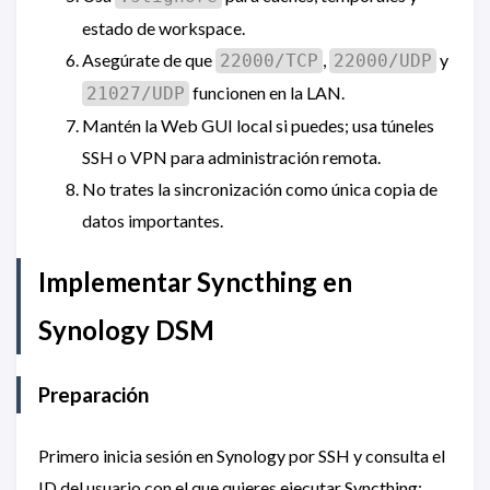
estado de workspace.
Asegúrate de que
,
y
22000/TCP
22000/UDP
funcionen en la LAN.
21027/UDP
Mantén la Web GUI local si puedes; usa túneles
SSH o VPN para administración remota.
No trates la sincronización como única copia de
datos importantes.
Implementar Syncthing en
Synology DSM
Preparación
Primero inicia sesión en Synology por SSH y consulta el
ID del usuario con el que quieres ejecutar Syncthing: