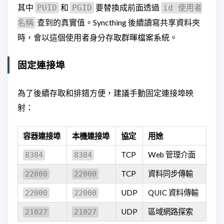
其中
和
要替換成前面透過
PUID
PGID
id 使用者
查到的真實值。Syncthing 後續讀寫共享資料夾
名稱
時，會以這個使用者身分存取群暉檔案系統。
固定連接埠
為了後續存取和排錯方便，建議手動固定連接埠映
射：
容器連接埠
本機連接埠
協定
用途
TCP
Web 管理介面
8384
8384
TCP
資料同步傳輸
22000
22000
UDP
QUIC 資料傳輸
22000
22000
UDP
區域網路探索
21027
21027