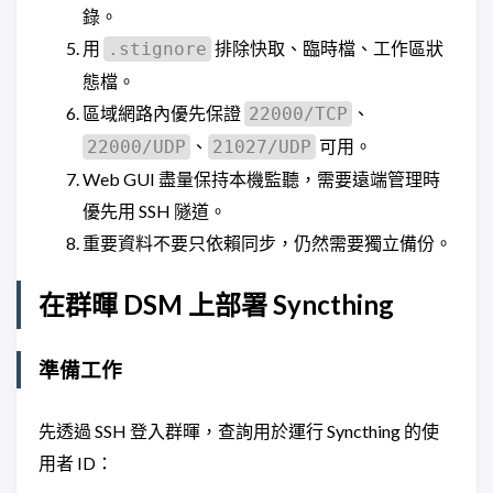
錄。
用
排除快取、臨時檔、工作區狀
.stignore
態檔。
區域網路內優先保證
、
22000/TCP
、
可用。
22000/UDP
21027/UDP
Web GUI 盡量保持本機監聽，需要遠端管理時
優先用 SSH 隧道。
重要資料不要只依賴同步，仍然需要獨立備份。
在群暉 DSM 上部署 Syncthing
準備工作
先透過 SSH 登入群暉，查詢用於運行 Syncthing 的使
用者 ID：