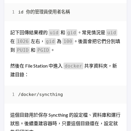
記下回傳結果裡的
和
。常見情況是
uid
gid
uid
在
左右，
為
。後面會把它們分別填
1026
gid
100
到
和
。
PUID
PGID
然後在 File Station 中進入
共享資料夾，新
docker
建目錄：
這個目錄用於保存 Syncthing 的設定檔、資料庫和運行
狀態。後續重建容器時，只要這個目錄還在，設定就