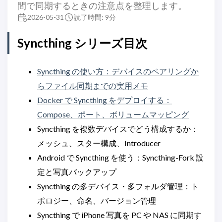
間で同期するときの注意点を整理します。
2026-05-31
読了時間: 9分
Syncthing シリーズ目次
Syncthing の使い方：デバイスのペアリングか
らファイル同期までの実用メモ
Docker で Syncthing をデプロイする：
Compose、ポート、ボリュームマッピング
Syncthing を複数デバイスでどう構成するか：
メッシュ、スター構成、Introducer
Android で Syncthing を使う：Syncthing-Fork 設
定と写真バックアップ
Syncthing の多デバイス・多フォルダ管理：ト
ポロジー、命名、バージョン管理
Syncthing で iPhone 写真を PC や NAS に同期す