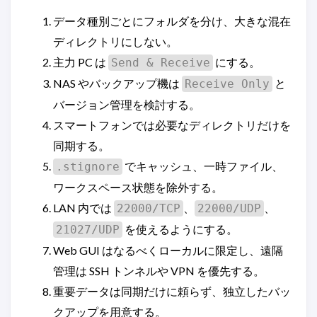
データ種別ごとにフォルダを分け、大きな混在
ディレクトリにしない。
主力 PC は
にする。
Send & Receive
NAS やバックアップ機は
と
Receive Only
バージョン管理を検討する。
スマートフォンでは必要なディレクトリだけを
同期する。
でキャッシュ、一時ファイル、
.stignore
ワークスペース状態を除外する。
LAN 内では
、
、
22000/TCP
22000/UDP
を使えるようにする。
21027/UDP
Web GUI はなるべくローカルに限定し、遠隔
管理は SSH トンネルや VPN を優先する。
重要データは同期だけに頼らず、独立したバッ
クアップを用意する。