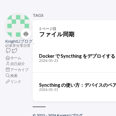
TAGS
2 ページ目
🍥
ファイル同期
KnightLiブログ
记录并分享日常
Docker で Syncthing をデ
ホーム
2026-05-31
自己紹介
アーカイブ
検索
リンク
Syncthing の使い方：デバイス
2026-05-31
© 2022 - 2026 KnightLiブログ