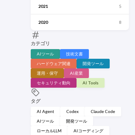
2021
5
2020
8
カテゴリ
AIツール
技術文書
ハードウェア関連
開発ツール
運用・保守
AI産業
セキュリティ動向
AI Tools
タグ
AI Agent
Codex
Claude Code
AIツール
開発ツール
ローカルLLM
AIコーディング