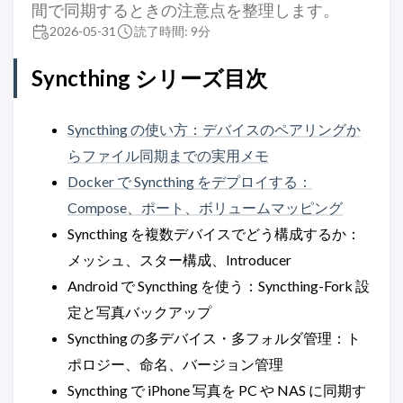
間で同期するときの注意点を整理します。
2026-05-31
読了時間: 9分
Syncthing シリーズ目次
Syncthing の使い方：デバイスのペアリングか
らファイル同期までの実用メモ
Docker で Syncthing をデプロイする：
Compose、ポート、ボリュームマッピング
Syncthing を複数デバイスでどう構成するか：
メッシュ、スター構成、Introducer
Android で Syncthing を使う：Syncthing-Fork 設
定と写真バックアップ
Syncthing の多デバイス・多フォルダ管理：ト
ポロジー、命名、バージョン管理
Syncthing で iPhone 写真を PC や NAS に同期す