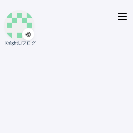
🍥
KnightLiブログ