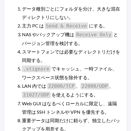
データ種別ごとにフォルダを分け、大きな混在
ディレクトリにしない。
主力 PC は
にする。
Send & Receive
NAS やバックアップ機は
と
Receive Only
バージョン管理を検討する。
スマートフォンでは必要なディレクトリだけを
同期する。
でキャッシュ、一時ファイル、
.stignore
ワークスペース状態を除外する。
LAN 内では
、
、
22000/TCP
22000/UDP
を使えるようにする。
21027/UDP
Web GUI はなるべくローカルに限定し、遠隔
管理は SSH トンネルや VPN を優先する。
重要データは同期だけに頼らず、独立したバッ
クアップを用意する。