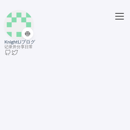
🍥
KnightLiブログ
记录并分享日常