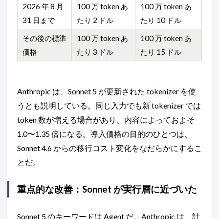
2026 年 8 月
100 万 token あ
100 万 token あ
31 日まで
たり 2 ドル
たり 10 ドル
その後の標準
100 万 token あ
100 万 token あ
価格
たり 3 ドル
たり 15 ドル
Anthropic は、Sonnet 5 が更新された tokenizer を使
うとも説明している。同じ入力でも新 tokenizer では
token 数が増える場合があり、内容によっておよそ
1.0〜1.35 倍になる。導入価格の目的のひとつは、
Sonnet 4.6 からの移行コスト変化をなだらかにするこ
とだ。
重点的な改善：Sonnet が実行層に近づいた
Sonnet 5 のキーワードは Agent だ。Anthropic は、計