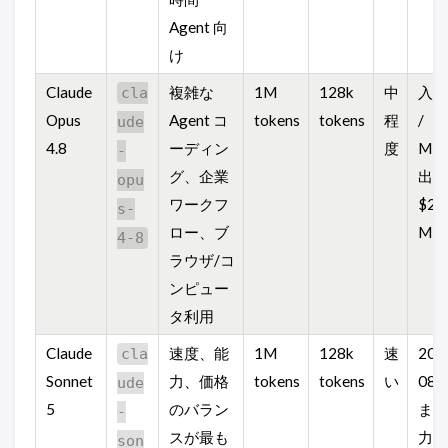
Agent 向
け
Claude
複雑な
1M
128k
中
入力
cla
Opus
Agent コ
tokens
tokens
程
/
ude
4.8
ーディン
度
MT
-
グ、企業
出力
opu
ワークフ
$25 
s-
ロー、ブ
MTo
4-8
ラウザ/コ
ンピュー
タ利用
Claude
速度、能
1M
128k
速
202
cla
Sonnet
力、価格
tokens
tokens
い
08-
ude
5
のバラン
まで
-
スが最も
力 $2
son