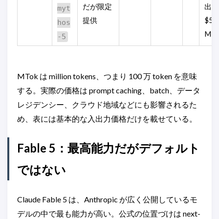
だが限定
出力
myt
提供
$50 
hos
MTo
-5
MTok は million tokens、つまり 100 万 token を意味
する。実際の価格は prompt caching、batch、データ
レジデンシー、クラウド地域などにも影響されるた
め、表には基本的な入出力価格だけを載せている。
Fable 5：最高能力だがデフォルト
ではない
Claude Fable 5 は、Anthropic が広く公開しているモ
デルの中で最も能力が高い。公式の位置づけは next-