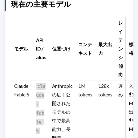
現在の主要モデル
レ
イ
API
テ
コンテ
最大出
標準
モデル
ID /
位置づけ
ン
キスト
力
格
alias
シ
傾
向
Claude
Anthropic
1M
128k
遅
入力
cla
Fable 5
の広く公
tokens
tokens
め
$10 
ude
開された
MT
-
モデルの
出力
fab
中で最高
$50 
le-
能力、長
MTo
5
時間