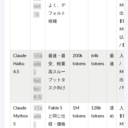
よく、デ
MT
net
フォルト
出力
-5
候補
$10 
MT
以後
/ $1
Claude
最速・最
200k
64k
最
入力
cla
Haiku
安、軽量
tokens
tokens
速
/
ude
4.5
高スルー
MT
-
プットタ
出力
hai
スク向け
/ M
ku-
4-5
Claude
Fable 5
1M
128k
遅
入力
cla
Mythos
と同じ仕
tokens
tokens
め
$10 
ude
5
様・価格
MT
-