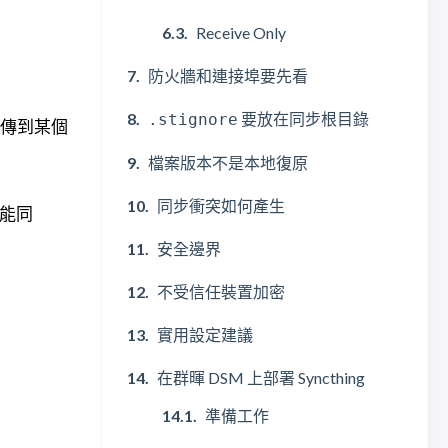
Receive Only
防火牆和連接埠要先看
要放在同步根目錄
.stignore
上傳到某個
檔案版本不是本地復原
同步衝突如何產生
不能同
安全邊界
不受信任裝置加密
實用設定建議
在群暉 DSM 上部署 Syncthing
準備工作