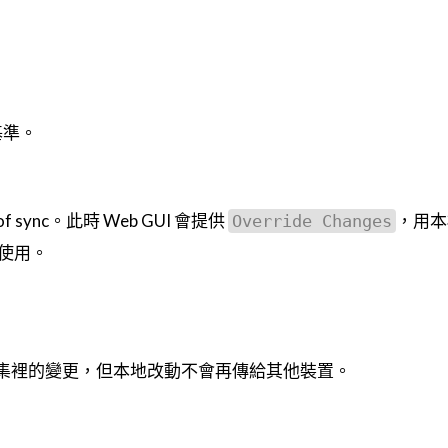
基準。
sync。此時 Web GUI 會提供
，用本
Override Changes
使用。
它接收叢集裡的變更，但本地改動不會再傳給其他裝置。