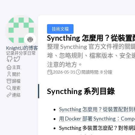
技術文檔
Syncthing 怎麼用？
🍥
整理 Syncthing 官方文件
KnightLi的博客
记录并分享日常
埠、忽略規則、檔案版本、安全邊界，
注意的地方。
主頁
2026-05-31
閱讀時間: 8 分鐘
關於
歸檔
搜索
Syncthing 系列目錄
連結
Syncthing 怎麼用？從裝置配
用 Docker 部署 Syncthing
Syncthing 多裝置怎麼配？對