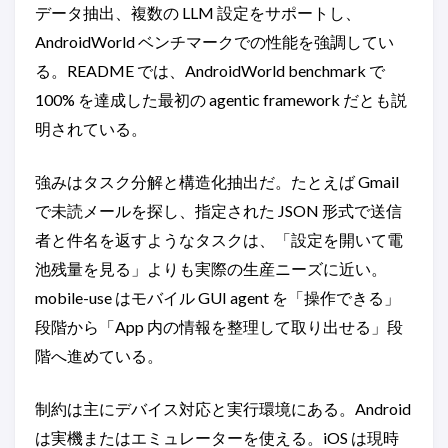
データ抽出、複数の LLM 設定をサポートし、
AndroidWorld ベンチマークでの性能を強調してい
る。README では、AndroidWorld benchmark で
100% を達成した最初の agentic framework だとも説
明されている。
強みはタスク分解と構造化抽出だ。たとえば Gmail
で未読メールを探し、指定された JSON 形式で送信
者と件名を返すようなタスクは、「設定を開いて電
池残量を見る」よりも実際の生産ニーズに近い。
mobile-use はモバイル GUI agent を「操作できる」
段階から「App 内の情報を整理して取り出せる」段
階へ進めている。
制約は主にデバイス対応と実行環境にある。Android
は実機またはエミュレーターを使える。iOS は現時