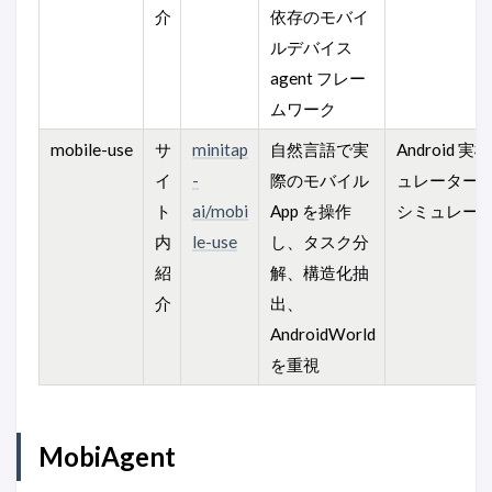
介
依存のモバイ
ルデバイス
agent フレー
ムワーク
mobile-use
サ
minitap
自然言語で実
Android 実
イ
-
際のモバイル
ュレーター、
ト
ai/mobi
App を操作
シミュレー
内
le-use
し、タスク分
紹
解、構造化抽
介
出、
AndroidWorld
を重視
MobiAgent