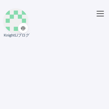
🍥
KnightLiブログ