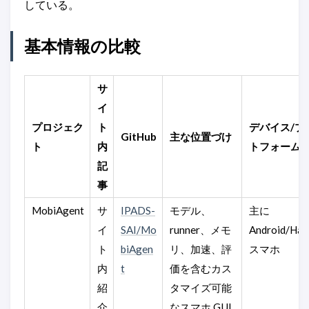
している。
基本情報の比較
サ
イ
プロジェク
ト
デバイス/プ
GitHub
主な位置づけ
ト
内
トフォーム
記
事
MobiAgent
サ
IPADS-
モデル、
主に
イ
SAI/Mo
runner、メモ
Android/Ha
ト
biAgen
リ、加速、評
スマホ
内
t
価を含むカス
紹
タマイズ可能
介
なスマホ GUI