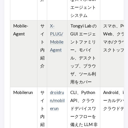
エージェント
システム
Mobile-
サ
X-
Tongyi Lab の
スマホ、PC
Agent
イ
PLUG/
GUI エージェ
Web、クラ
ト
Mobile
ントファミリ
マホ/クラウ
内
Agent
ー。モバイ
スクトップ
紹
ル、デスクト
介
ップ、ブラウ
ザ、ツール利
用をカバー
Mobilerun
サ
droidru
CLI、Python
Android、i
イ
n/mobil
API、クラウ
ーカルデバ
ト
erun
ドデバイスワ
クラウドデ
内
ークフローを
紹
備えた LLM 非