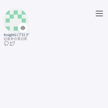
🍥
KnightLiブログ
记录并分享日常