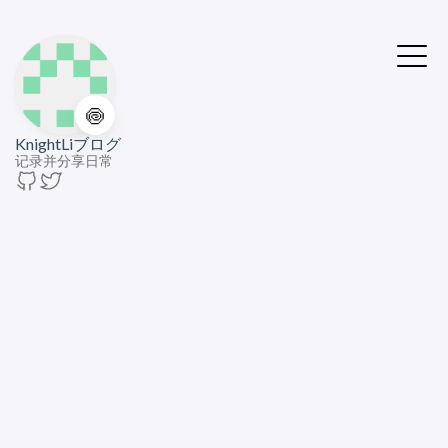
🍥
KnightLiブログ
记录并分享日常