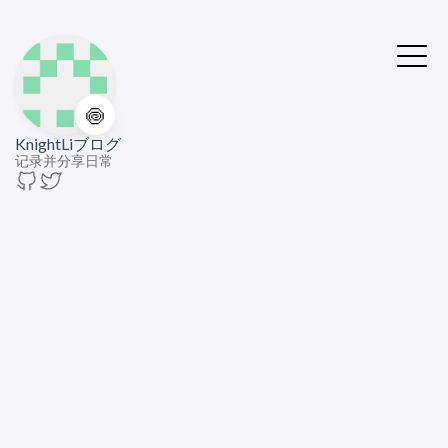
🍥
KnightLiブログ
记录并分享日常