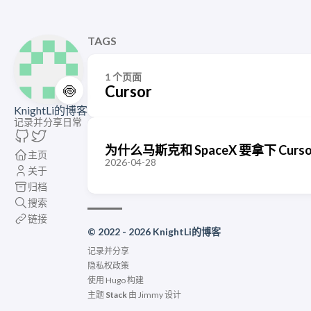
TAGS
1 个页面
🍥
Cursor
KnightLi的博客
记录并分享日常
为什么马斯克和 SpaceX 要拿下 Curs
主页
2026-04-28
关于
归档
搜索
链接
© 2022 - 2026 KnightLi的博客
记录并分享
隐私权政策
使用
Hugo
构建
主题
Stack
由
Jimmy
设计