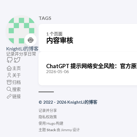
TAGS
1 个页面
🍥
内容审核
KnightLi的博客
记录并分享日常
ChatGPT 提示网络安全风险：官方原因、
主页
2026-05-06
关于
归档
搜索
链接
© 2022 - 2026 KnightLi的博客
记录并分享
隐私权政策
使用
Hugo
构建
主题
Stack
由
Jimmy
设计