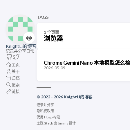
TAGS
1 个页面
🍥
浏览器
KnightLi的博客
记录并分享日常
Chrome Gemini Nano 本地模
主页
2026-05-09
关于
归档
搜索
链接
© 2022 - 2026 KnightLi的博客
记录并分享
隐私权政策
使用
Hugo
构建
主题
Stack
由
Jimmy
设计