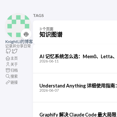
TAGS
3 个页面
🍥
知识图谱
KnightLi的博客
记录并分享日常
AI 记忆系统怎么选：Mem0、Letta、Z
主页
2026-06-11
关于
归档
搜索
链接
Understand Anything 详细使
2026-06-07
Graphify 解决 Claude Code