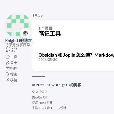
TAGS
1 个页面
🍥
笔记工具
KnightLi的博客
记录并分享日常
Obsidian 和 Joplin 怎么选？Mar
主页
2026-05-30
关于
归档
搜索
链接
© 2022 - 2026 KnightLi的博客
记录并分享
隐私权政策
使用
Hugo
构建
主题
Stack
由
Jimmy
设计