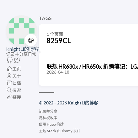
TAGS
1 个页面
🍥
8259CL
KnightLi的博客
记录并分享日常
联想 HR630x / HR650x 折腾笔记：L
主页
2026-04-18
关于
归档
搜索
链接
© 2022 - 2026 KnightLi的博客
记录并分享
隐私权政策
使用
Hugo
构建
主题
Stack
由
Jimmy
设计