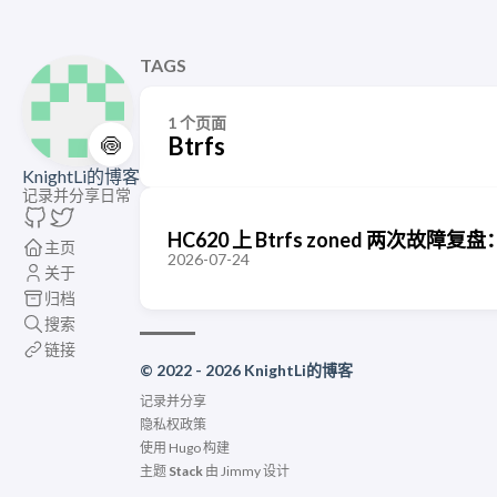
TAGS
1 个页面
🍥
Btrfs
KnightLi的博客
记录并分享日常
HC620 上 Btrfs zoned 两次
主页
2026-07-24
关于
归档
搜索
链接
© 2022 - 2026 KnightLi的博客
记录并分享
隐私权政策
使用
Hugo
构建
主题
Stack
由
Jimmy
设计