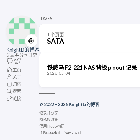
TAGS
1 个页面
🍥
SATA
KnightLi的博客
记录并分享日常
铁威马 F2-221 NAS 背板 pinout 记录
主页
2026-05-04
关于
归档
搜索
链接
© 2022 - 2026 KnightLi的博客
记录并分享
隐私权政策
使用
Hugo
构建
主题
Stack
由
Jimmy
设计