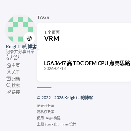
TAGS
1 个页面
🍥
VRM
KnightLi的博客
记录并分享日常
LGA3647 高 TDC OEM CPU 点亮思
主页
2026-04-18
关于
归档
搜索
链接
© 2022 - 2026 KnightLi的博客
记录并分享
隐私权政策
使用
Hugo
构建
主题
Stack
由
Jimmy
设计