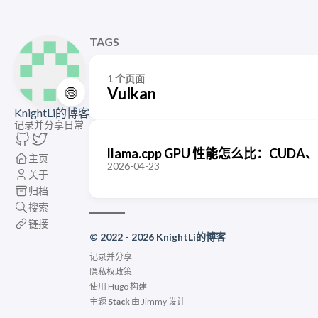
TAGS
1 个页面
🍥
Vulkan
KnightLi的博客
记录并分享日常
llama.cpp GPU 性能怎么比：CUD
主页
2026-04-23
关于
归档
搜索
链接
© 2022 - 2026 KnightLi的博客
记录并分享
隐私权政策
使用
Hugo
构建
主题
Stack
由
Jimmy
设计