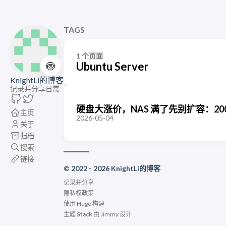
TAGS
1 个页面
🍥
Ubuntu Server
KnightLi的博客
记录并分享日常
硬盘大涨价，NAS 满了先别扩容：200 
主页
2026-05-04
关于
归档
搜索
链接
© 2022 - 2026 KnightLi的博客
记录并分享
隐私权政策
使用
Hugo
构建
主题
Stack
由
Jimmy
设计