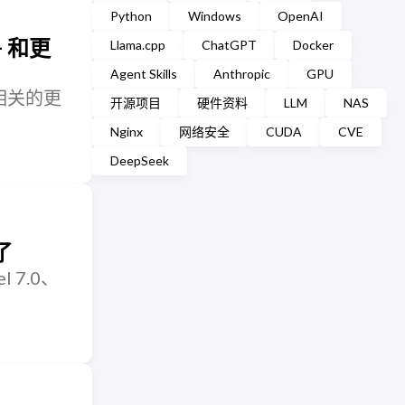
Python
Windows
OpenAI
+ 和更
Llama.cpp
ChatGPT
Docker
Agent Skills
Anthropic
GPU
求相关的更
开源项目
硬件资料
LLM
NAS
。
Nginx
网络安全
CUDA
CVE
DeepSeek
了
l 7.0、